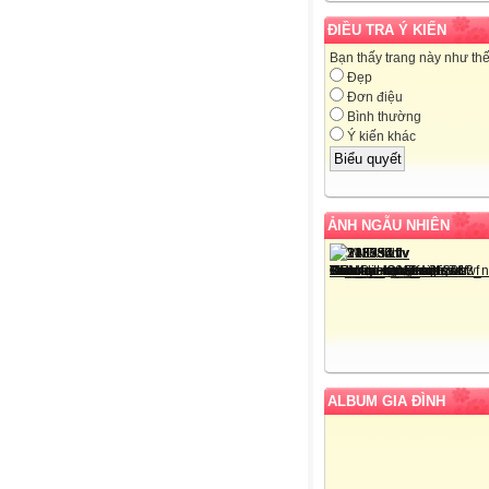
ĐIỀU TRA Ý KIẾN
Bạn thấy trang này như th
Đẹp
Đơn điệu
Bình thường
Ý kiến khác
ẢNH NGẪU NHIÊN
ALBUM GIA ĐÌNH