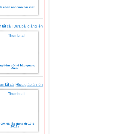
h chèn ảnh vào bài viết
 tất cả
|
Đưa bài giảng lên
nghiệm với tế bào quang
điện
em tất cả
|
Đưa giáo án lên
GV-HS (áp dụng từ 17-9-
2012)