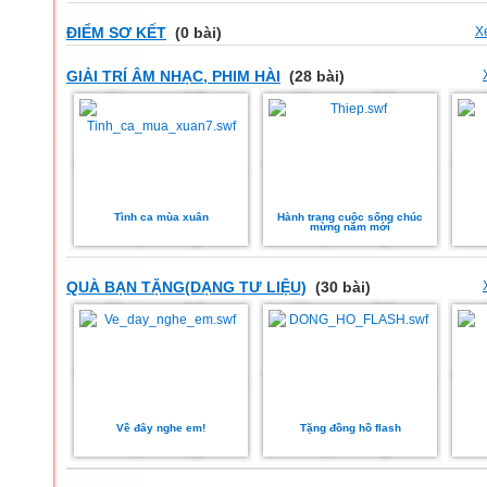
ĐIỂM SƠ KẾT
(0 bài)
X
GIẢI TRÍ ÂM NHẠC, PHIM HÀI
(28 bài)
Tình ca mùa xuân
Hành trang cuộc sống chúc
mừng năm mới
QUÀ BẠN TẶNG(DẠNG TƯ LIỆU)
(30 bài)
Về đây nghe em!
Tặng đồng hồ flash