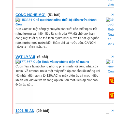
Phát
chò
CÔNG NGHỆ MỚI
(51 bài)
X
Chế tạo thành công thiết bị biến nước thành
điện
ngườ
Sun Catalix, một công ty chuyên sản xuất các thiết bị dự trữ
Robo
năng lượng và nhiên liệu tái sinh của Mỹ, đã chế tạo thành
Nga s
công một thiết bị có thể tách hydro khỏi nước từ bất kỳ nguồn
từ
nào: nước ngọt, nước biển thậm chí cả nước tiểu. CANON -
Pin 
HÀNG CHÍNH HÃNG -...
VẬT LÝ VUI
(6 bài)
X
Cuộn Tesla và sự phóng điện hồ quang
Cuộn Tesla là một trong những phát minh nổi tiếng nhất của
hiếm 
Tesla. Về cơ bản, nó là một máy biến áp cao tần lõi không khí.
Con
Nó nhận điện áp ra từ 120vAC từ máy biến áp và mạch điều
khiển vài kilovolt và và tăng áp lên đến một điện áp cực cao.
Điện áp có...
1001 BÍ ẨN
(29 bài)
X