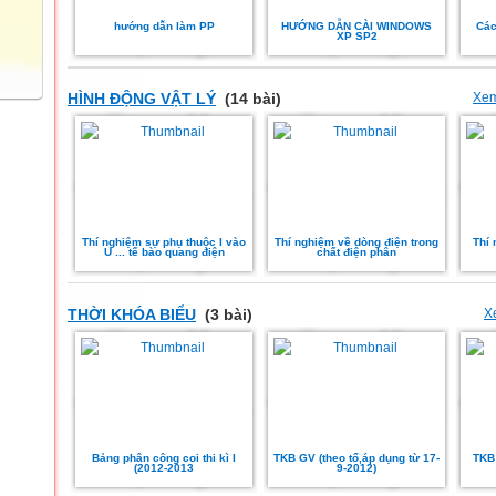
hướng dẫn làm PP
HƯỚNG DẪN CÀI WINDOWS
Các
XP SP2
HÌNH ĐỘNG VẬT LÝ
(14 bài)
Xem
Thí nghiệm sự phụ thuộc I vào
Thí nghiệm về dòng điện trong
Thí 
U ... tế bào quang điện
chất điện phân
THỜI KHÓA BIỂU
(3 bài)
X
Bảng phân công coi thi kì I
TKB GV (theo tổ,áp dụng từ 17-
TKB 
(2012-2013
9-2012)