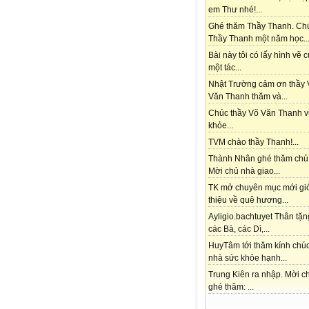
em Thư nhé!...
Ghé thăm Thầy Thanh. Ch
Thầy Thanh một năm học..
Bài này tôi có lấy hình vẽ 
một tác...
Nhật Trường cảm ơn thầy 
Văn Thanh thăm và...
Chúc thầy Võ Văn Thanh v
khỏe...
TVM chào thầy Thanh!...
Thành Nhân ghé thăm chủ
Mời chủ nhà giao...
TK mở chuyên mục mới gi
thiệu về quê hương...
Ayligio.bachtuyet Thân tặn
các Bà, các Dì,...
HuyTâm tới thăm kính chú
nhà sức khỏe hạnh...
Trung Kiên ra nhập. Mời c
ghé thăm: ...