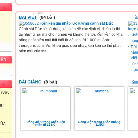
BÀI VIẾT
(84 bài)
X
Kền kền gia nhập lực lượng cảnh sát Đức
Cảnh sát Đức sẽ sử dụng kền kền để xác định vị trí của tử thi
lược 
tại những nơi mà chó nghiệp vụ không thể tới. Kền kền có khả
Khá
năng phát hiện mùi thịt thối từ độ cao tới 1.000 m. Ảnh:
nặn
theragens.com. Với khứu giác siêu nhạy, kền kền có thể phát
Tiết
hiện mùi của thịt...
hầm 
Việ
YẾN
Hình
thực
BÀI GIẢNG
(8 bài)
Xem
 rượu
NH
..
Dòng điện trong chất điện
Dòng điện trong chân không
MÙA
phân (lí 11 NC)
(11NC)
 tốt