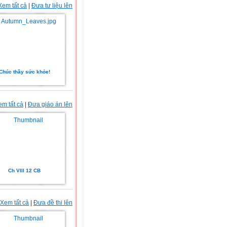
Xem tất cả
|
Đưa tư liệu lên
Chúc thầy sức khỏe!
em tất cả
|
Đưa giáo án lên
Ch VIII 12 CB
Xem tất cả
|
Đưa đề thi lên