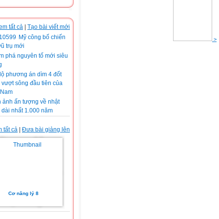
em tất cả
|
Tạo bài viết mới
Mỹ công bố chiến
>
vũ trụ mới
m phá nguyên tố mới siêu
g
 lộ phương án dìm 4 đốt
vượt sông đầu tiên của
t Nam
 ảnh ấn tượng về nhật
 dài nhất 1.000 năm
 tất cả
|
Đưa bài giảng lên
Cơ năng lý 8