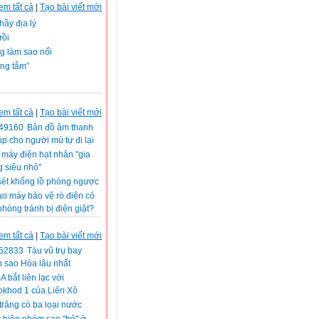
em tất cả
|
Tạo bài viết mới
thầy địa lý
rồi
g làm sao nổi
ng tắm"
em tất cả
|
Tạo bài viết mới
Bản đồ âm thanh
úp cho người mù tự đi lại
máy điện hạt nhân "gia
 siêu nhỏ"
sét khổng lồ phóng ngược
ao máy bảo vệ rò điện có
phòng tránh bị điện giật?
em tất cả
|
Tạo bài viết mới
Tàu vũ trụ bay
 sao Hỏa lâu nhất
 bắt liên lạc với
okhod 1 của Liên Xô
trăng có ba loại nước