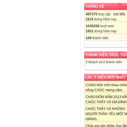
THỐNG KÊ
497375
truy cập (
chi tiết
)
1615
trong hôm nay
1030256
lượt xem
1651
trong hôm nay
169
thành viên
THÀNH VIÊN TRỰC TU
2 khách và 0 thành viên
CÁC Ý KIẾN MỚI NHẤT
CUNG kính mời nhau chén
nồng CHÚC mừng năm...
CHÀO ĐÓN NĂM 2013 KÍ
CHÚC THẦY VÀ GIA ĐÌNH.
CHÚC THẦY VÀ NHỮNG
NGƯỜI THÂN YÊU MỘT 
GIÁNG...
Chúc em sức khỏe, học tập