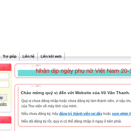
Trợ giúp
Liên hệ
Liên kết web
Nhân dịp ngày phụ nữ Việt Nam 20-10-201
Chào mừng quý vị đến với Website của Võ Văn Thanh.
Quý vị chưa đăng nhập hoặc chưa đăng ký làm thành viên, vì vậy chưa
viên
của Thư viện về máy tính của mình.
Nếu chưa đăng ký, hãy
đăng ký thành viên tại đây
hoặc
xem phim h
Nếu đã đăng ký rồi, quý vị có thể đăng nhập ở ngay ô bên phải.