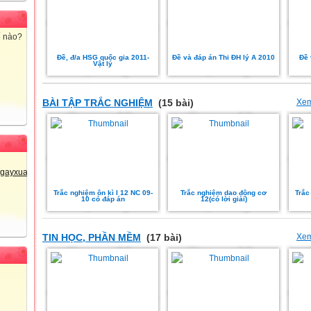
ế nào?
Đề, đ/a HSG quốc gia 2011-
Đề và đáp án Thi ĐH lý A 2010
Đề 
Vật lý
BÀI TẬP TRẮC NGHIỆM
(15 bài)
Xem
Trắc nghiệm ôn kì I 12 NC 09-
Trắc nghiệm dao động cơ
Trắc
10 có đáp án
12(có lời giải)
TIN HỌC, PHẦN MỀM
(17 bài)
Xem