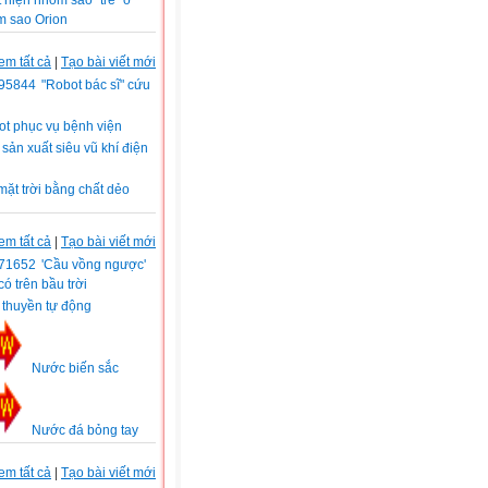
 hiện nhóm sao "trẻ" ở
m sao Orion
em tất cả
|
Tạo bài viết mới
"Robot bác sĩ" cứu
i
t phục vụ bệnh viện
ản xuất siêu vũ khí điện
mặt trời bằng chất dẻo
em tất cả
|
Tạo bài viết mới
'Cầu vồng ngược'
có trên bầu trời
 thuyền tự động
Nước biến sắc
Nước đá bỏng tay
em tất cả
|
Tạo bài viết mới