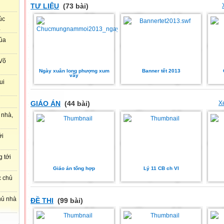
TƯ LIỆU
(73 bài)
úc
.
của
Võ
Ngày xuân long phượng xum
Banner tết 2013
vầy
ui
GIÁO ÁN
(44 bài)
X
 nhà,
ới
g tới
Giáo án tổng hợp
Lý 11 CB ch VI
c chủ
hủ nhà
ĐỀ THI
(99 bài)