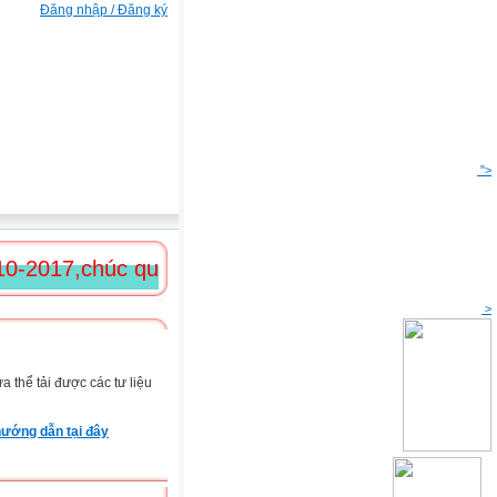
Đăng nhập / Đăng ký
">
7,chúc quí cô giáo cùng các em học sinh nữ sức 
>
 thể tải được các tư liệu
ướng dẫn tại đây