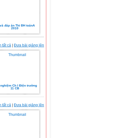
và đáp án Thi ĐH toánA
2010
 tất cả
|
Đưa bài giảng lên
 nghiệm Ch I Điện trường
11 CB
 tất cả
|
Đưa bài giảng lên