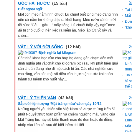
GÓC HÀI HƯỚC
(15 bài)
X
Biết ngoại ngữ
Tại 
Một con mèo nằm rình chuột. Lũ chuột biết tỏng mèo đang rình
Mất 
nên cứ nằm im không chịu ra khỏi hang. Mèo rướn cổ lên trời
Đứn
rồi sủa: "Gâu... gâu... " mấy tiếng. Lũ chuột thấy vậy nghĩ mèo
"khô
đã bị chó đuổi đi nên kéo ra kiếm ăn. Mèo lập tức vồ lấy và
chén...
VẬT LÝ VỚI ĐỜI SỐNG
(12 bài)
X
Định nghĩa lại kilogram
Các nhà khoa học vừa cho hay, họ đang gần chạm đến một
trợ gi
định nghĩa phi vật chất cho kilogram (kg) sau khi phát hiện quả
Nhà 
cân chuẩn đang nhẹ đi một cách bí ẩn. Các nhà nghiên cứu
dụng
cho rằng, vẫn còn một số điều cần thực hiện trước khi hoàn
Tia 
thành sứ mệnh khó nuốt này....
Vì s
thể 
VẬT LÝ THIÊN VĂN
(42 bài)
X
Sắp có hiện tượng ‘Mặt trăng máu’ vào ngày 10/12
Những người yêu thiên văn Việt Nam sẽ được chứng kiến 51
quanh
phút Nguyệt thực toàn phần và chiêm ngưỡng màu vàng của
NASA
Mặt Trăng lúc này sẽ biến thành màu đỏ đen hoặc đỏ đồng.
Lun
nhấp vào liên kết sau để biết thêm chi tiết : ...
Mặt 